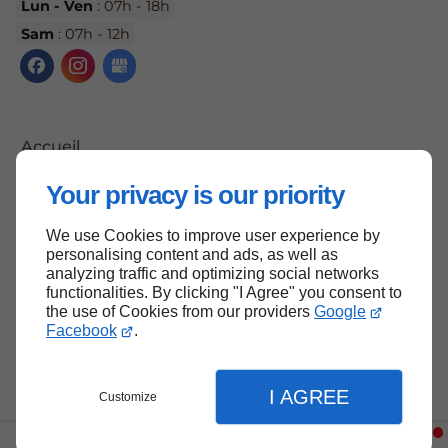
Lun - Ven
: 07h - 18h
Sam
: 07h - 12h
Accueil
Contactez-nous
Your privacy is our priority
Mentions légales
We use Cookies to improve user experience by
Plan du site
personalising content and ads, as well as
analyzing traffic and optimizing social networks
functionalities. By clicking "I Agree" you consent to
the use of Cookies from our providers
Google
Haut de page
Facebook
.
I AGREE
Customize