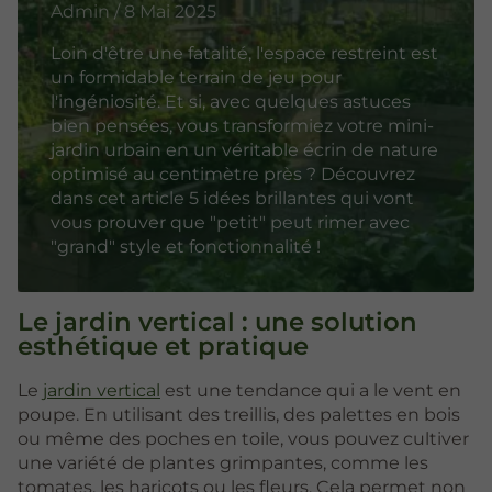
Admin / 8 Mai 2025
Loin d'être une fatalité, l'espace restreint est
un formidable terrain de jeu pour
l'ingéniosité. Et si, avec quelques astuces
bien pensées, vous transformiez votre mini-
jardin urbain en un véritable écrin de nature
optimisé au centimètre près ? Découvrez
dans cet article 5 idées brillantes qui vont
vous prouver que "petit" peut rimer avec
"grand" style et fonctionnalité !
Le jardin vertical : une solution
esthétique et pratique
Le
jardin vertical
est une tendance qui a le vent en
poupe. En utilisant des treillis, des palettes en bois
ou même des poches en toile, vous pouvez cultiver
une variété de plantes grimpantes, comme les
tomates, les haricots ou les fleurs. Cela permet non