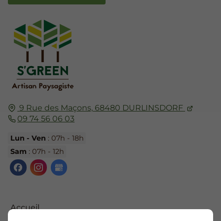
9 Rue des Maçons,
68480
DURLINSDORF
09 74 56 06 03
Lun - Ven
: 07h - 18h
Sam
: 07h - 12h
Accueil