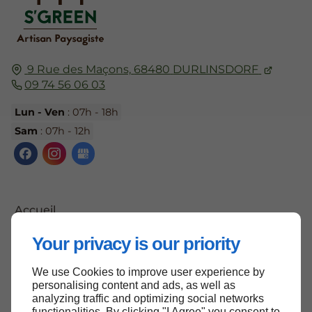
9 Rue des Maçons,
68480
DURLINSDORF
09 74 56 06 03
Lun - Ven
: 07h - 18h
Sam
: 07h - 12h
Accueil
Contactez-nous
Your privacy is our priority
Mentions légales
We use Cookies to improve user experience by
Plan du site
personalising content and ads, as well as
analyzing traffic and optimizing social networks
functionalities. By clicking "I Agree" you consent to